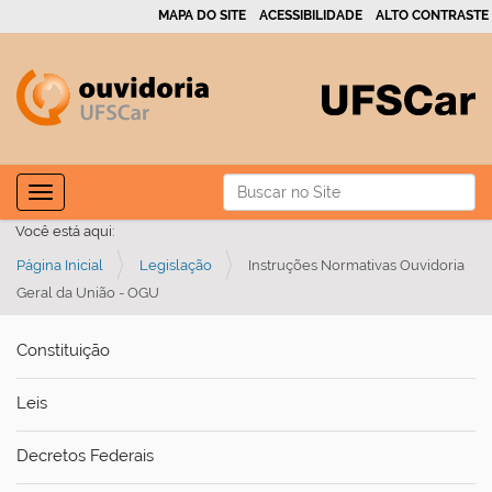
MAPA DO SITE
ACESSIBILIDADE
ALTO CONTRASTE
N
Busca
Toggle navigation
a
Busca Avançada…
Você está aqui:
v
Página Inicial
Legislação
Instruções Normativas Ouvidoria
e
Geral da União - OGU
g
a
Constituição
ç
ã
Leis
o
Decretos Federais