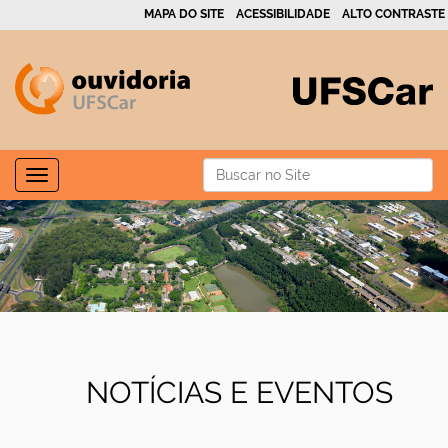
MAPA DO SITE
ACESSIBILIDADE
ALTO CONTRASTE
N
Busca
Toggle navigation
a
Busca Avançada…
v
e
g
a
ç
ã
NOTÍCIAS E EVENTOS
o