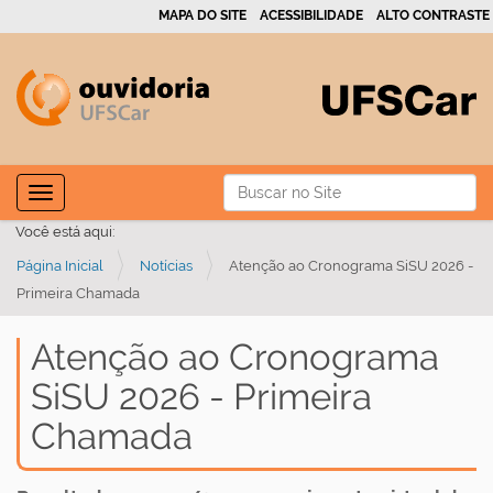
MAPA DO SITE
ACESSIBILIDADE
ALTO CONTRASTE
N
Busca
Toggle navigation
a
Busca Avançada…
Você está aqui:
v
Página Inicial
Notícias
Atenção ao Cronograma SiSU 2026 -
e
Primeira Chamada
g
a
Atenção ao Cronograma
ç
SiSU 2026 - Primeira
ã
o
Chamada