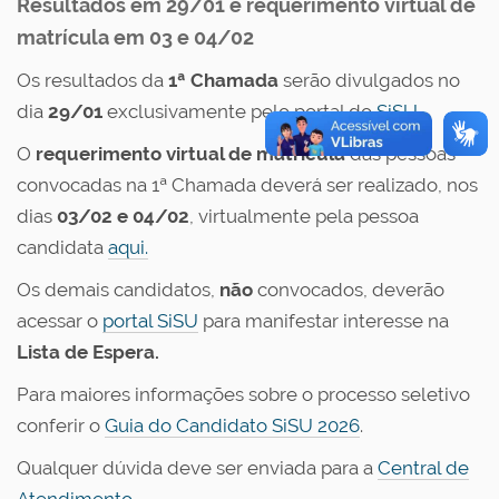
Resultados em 29/01 e requerimento virtual de
matrícula em 03 e 04/02
Os resultados da
1ª Chamada
serão divulgados no
dia
29/01
exclusivamente pelo portal do
SiSU
O
requerimento virtual de matrícula
das pessoas
convocadas na 1ª Chamada deverá ser realizado, nos
dias
03/02 e 04/02
, virtualmente pela pessoa
candidata
aqui.
Os demais candidatos,
não
convocados, deverão
acessar o
portal SiSU
para manifestar interesse na
Lista de Espera.
Para maiores informações sobre o processo seletivo
conferir o
Guia do Candidato SiSU 2026
.
Qualquer dúvida deve ser enviada para a
Central de