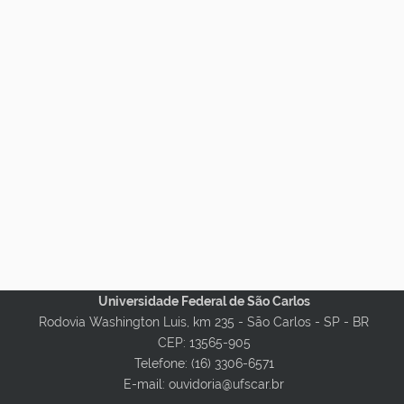
Universidade Federal de São Carlos
Rodovia Washington Luis, km 235 - São Carlos - SP - BR
CEP: 13565-905
Telefone: (16) 3306-6571
E-mail: ouvidoria@ufscar.br